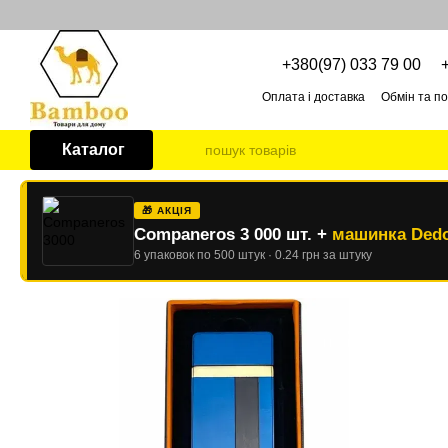
Перейти до основного контенту
+380(97) 033 79 00
Оплата і доставка
Обмін та п
Про нас
ОПТОВІ УМОВИ
Каталог
🎁 АКЦІЯ
Companeros 3 000 шт. +
машинка Dedo
6 упаковок по 500 штук · 0.24 грн за штуку