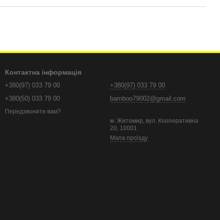
Контактна інформація
+380(97) 033 79 00
+380(97) 033 79 00
+380(50) 033 79 00
bamboo79002@gmail.com
Передзвонити вам?
м. Житомир, вул. Кооперативна
20, 10001
Мапа проїзду