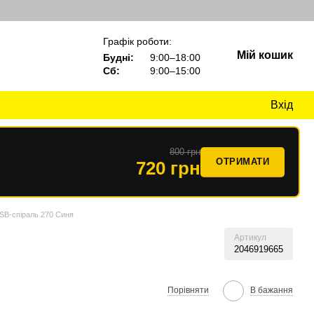
Графік роботи:
Мій кошик
Будні:
9:00–18:00
Сб:
9:00–15:00
Вхід
800 грн
ОТРИМАТИ
720 грн
SB-спіраль 270 Синя
Артикул
2046919665
Порівняти
В бажання