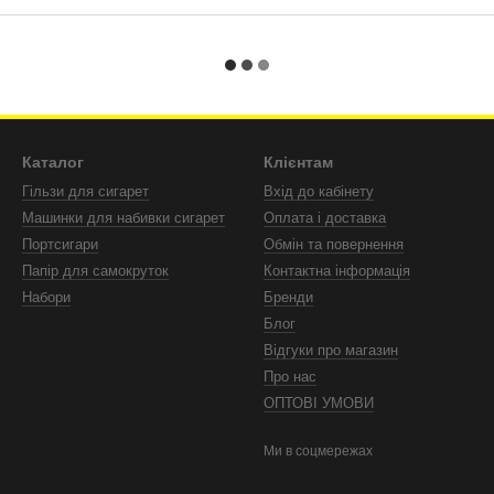
Каталог
Клієнтам
Гільзи для сигарет
Вхід до кабінету
Машинки для набивки сигарет
Оплата і доставка
Портсигари
Обмін та повернення
Папір для самокруток
Контактна інформація
Набори
Бренди
Блог
Відгуки про магазин
Про нас
ОПТОВІ УМОВИ
Ми в соцмережах