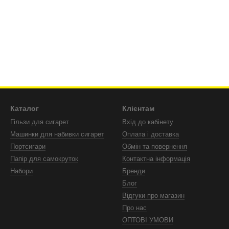
Каталог
Клієнтам
Гільзи для сигарет
Вхід до кабінету
Машинки для набивки сигарет
Оплата і доставка
Портсигари
Обмін та повернення
Папір для самокруток
Контактна інформація
Набори
Бренди
Блог
Відгуки про магазин
Про нас
ОПТОВІ УМОВИ