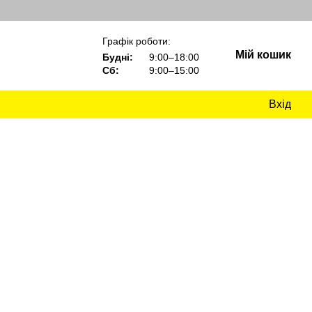
Графік роботи:
Мій кошик
Будні:
9:00–18:00
Сб:
9:00–15:00
Вхід