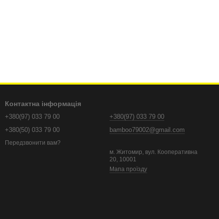
Контактна інформація
+380(97) 033 79 00
+380(97) 033 79 00
+380(50) 033 79 00
bamboo79002@gmail.com
Передзвонити вам?
м. Житомир, вул. Кооперативна
20, 10001
Мапа проїзду