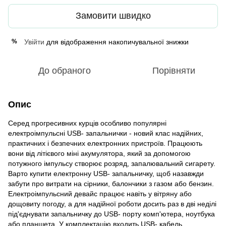
Замовити швидко
Увійти
для відображення накопичувальної знижки
%
До обраного
Порівняти
Опис
Серед прогресивних курців особливо популярні
електроімпульсні USB- запальнички - новий клас надійних,
практичних і безпечних електронних пристроїв. Працюють
вони від літієвого міні акумулятора, який за допомогою
потужного імпульсу створює розряд, запалювальний сигарету.
Варто купити електронну USB- запальничку, щоб назавжди
забути про витрати на сірники, балончики з газом або бензин.
Електроімпульсний девайс працює навіть у вітряну або
дощовиту погоду, а для надійної роботи досить раз в дві неділі
під'єднувати запальничку до USB- порту комп'ютера, ноутбука
або планшета. У комплектацію входить USB- кабель.