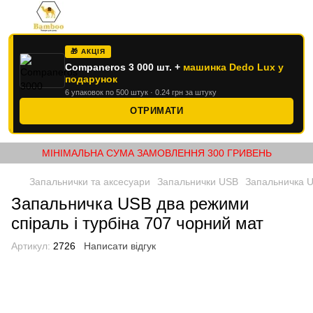
🎁 АКЦІЯ
Companeros 3 000 шт. +
машинка Dedo Lux у
подарунок
6 упаковок по 500 штук · 0.24 грн за штуку
ОТРИМАТИ
МІНІМАЛЬНА СУМА ЗАМОВЛЕННЯ 300 ГРИВЕНЬ
Запальнички та аксесуари
Запальнички USB
Запальничка U
Запальничка USB два режими
спіраль і турбіна 707 чорний мат
Артикул:
2726
Написати відгук