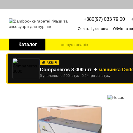
Перейти до основного контенту
+380(97) 033 79 00
Оплата і доставка
Обмін та п
Про нас
ОПТОВІ УМОВИ
Каталог
🎁 АКЦІЯ
Companeros 3 000 шт. +
машинка Dedo
6 упаковок по 500 штук · 0.24 грн за штуку