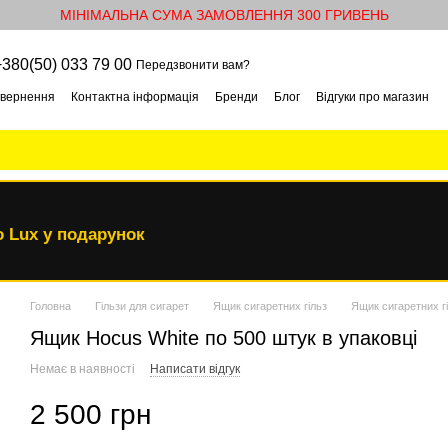
МІНІМАЛЬНА СУМА ЗАМОВЛЕННЯ 300 ГРИВЕНЬ
+380(50) 033 79 00
Передзвонити вам?
овернення
Контактна інформація
Бренди
Блог
Відгуки про магазин
 Lux у подарунок
Головна
Гільзи для сигарет
Ящик сигаретних гільз
Ящик сигаретних г
Ящик Hocus White по 500 штук в упаковці
Немає в наявності
Написати відгук
2 500 грн