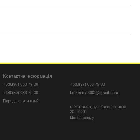
Контактна інформація
+380(97) 033 79 00
+380(97) 033 79 00
+380(50) 033 79 00
bamboo79002@gmail.com
Передзвонити вам?
м. Житомир, вул. Кооперативна
20, 10001
Мапа проїзду