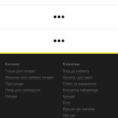
Каталог
Клієнтам
Гільзи для сигарет
Вхід до кабінету
Машинки для набивки сигарет
Оплата і доставка
Портсигари
Обмін та повернення
Папір для самокруток
Контактна інформація
Набори
Бренди
Блог
Відгуки про магазин
Про нас