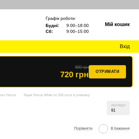
Графік роботи:
Мій кошик
Будні:
9:00–18:00
Сб:
9:00–15:00
Вхід
800 грн
ОТРИМАТИ
720 грн
ільз Hocus
Ящик Hocus White по 500 штук в упаковці
Артикул
91
Порівняти
В бажання