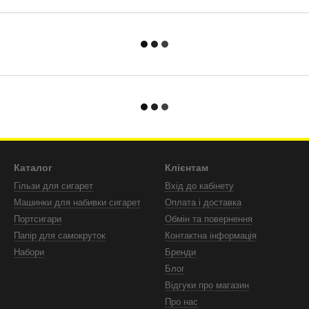
Каталог
Клієнтам
Гільзи для сигарет
Вхід до кабінету
Машинки для набивки сигарет
Оплата і доставка
Портсигари
Обмін та повернення
Папір для самокруток
Контактна інформація
Набори
Бренди
Блог
Відгуки про магазин
Про нас