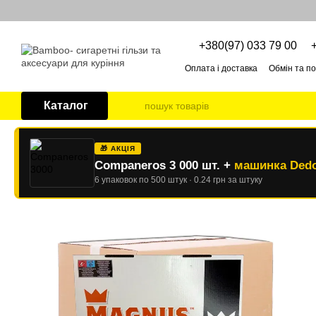
Перейти до основного контенту
+380(97) 033 79 00
Оплата і доставка
Обмін та п
Про нас
ОПТОВІ УМОВИ
Каталог
🎁 АКЦІЯ
Companeros 3 000 шт. +
машинка Dedo
6 упаковок по 500 штук · 0.24 грн за штуку