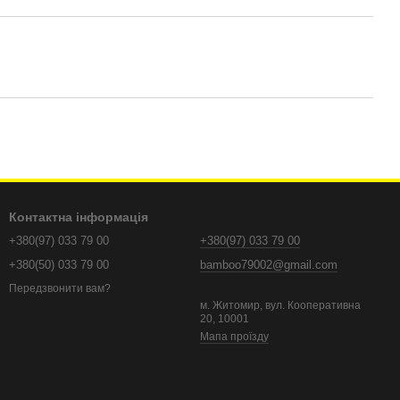
Контактна інформація
+380(97) 033 79 00
+380(97) 033 79 00
+380(50) 033 79 00
bamboo79002@gmail.com
Передзвонити вам?
м. Житомир, вул. Кооперативна
20, 10001
Мапа проїзду