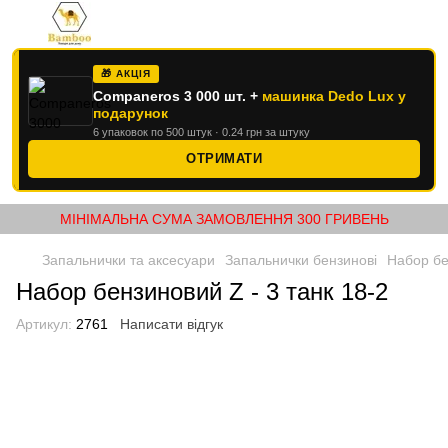
🎁 АКЦІЯ
Companeros 3 000 шт. +
машинка Dedo Lux у
подарунок
6 упаковок по 500 штук · 0.24 грн за штуку
ОТРИМАТИ
МІНІМАЛЬНА СУМА ЗАМОВЛЕННЯ 300 ГРИВЕНЬ
Запальнички та аксесуари
Запальнички бензинові
Набор бе
Набор бензиновий Z - 3 танк 18-2
Артикул:
2761
Написати відгук