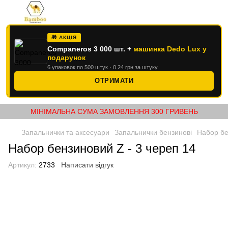
🎁 АКЦІЯ
Companeros 3 000 шт. +
машинка Dedo Lux у
подарунок
6 упаковок по 500 штук · 0.24 грн за штуку
ОТРИМАТИ
МІНІМАЛЬНА СУМА ЗАМОВЛЕННЯ 300 ГРИВЕНЬ
Запальнички та аксесуари
Запальнички бензинові
Набор бе
Набор бензиновий Z - 3 череп 14
Артикул:
2733
Написати відгук