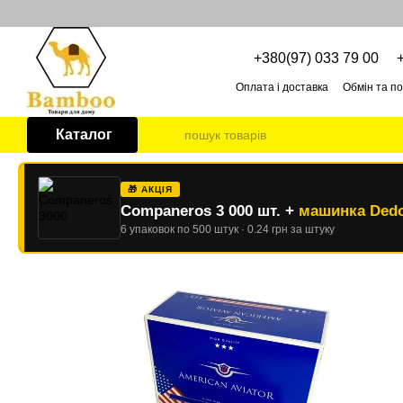
Перейти до основного контенту
+380(97) 033 79 00
Оплата і доставка
Обмін та п
Про нас
ОПТОВІ УМОВИ
Каталог
🎁 АКЦІЯ
Companeros 3 000 шт. +
машинка Dedo
6 упаковок по 500 штук · 0.24 грн за штуку