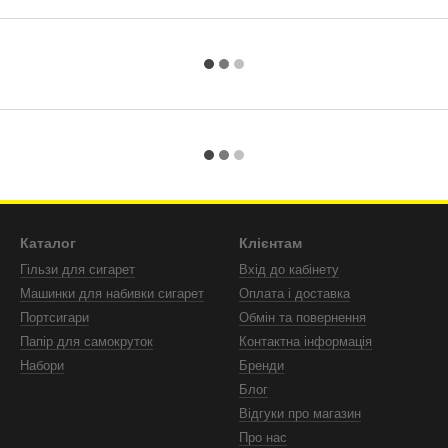
Каталог
Клієнтам
Гільзи для сигарет
Вхід до кабінету
Машинки для набивки сигарет
Оплата і доставка
Портсигари
Обмін та повернення
Папір для самокруток
Контактна інформація
Набори
Бренди
Блог
Відгуки про магазин
Про нас