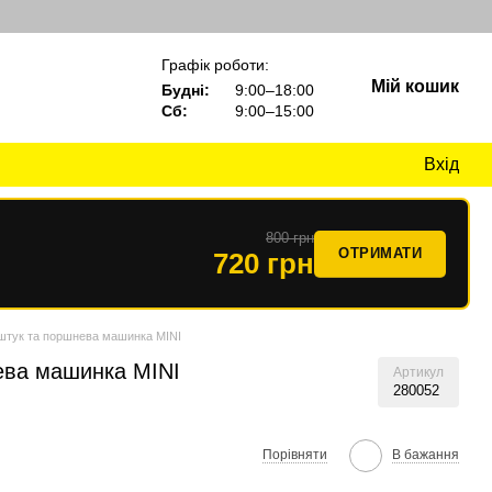
Графік роботи:
Мій кошик
Будні:
9:00–18:00
Сб:
9:00–15:00
Вхід
800 грн
ОТРИМАТИ
720 грн
штук та поршнева машинка MINI
ева машинка MINI
Артикул
280052
Порівняти
В бажання