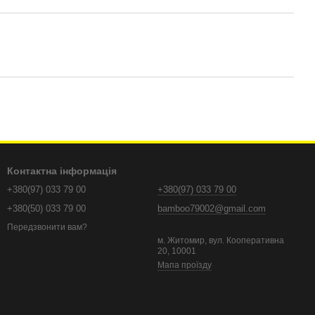
Контактна інформація
+380(97) 033 79 00
+380(97) 033 79 00
+380(50) 033 79 00
bamboo79002@gmail.com
Передзвонити вам?
м. Житомир, вул. Кооперативна
20, 10001
Мапа проїзду