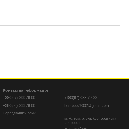
Контактна інформація
+380(97) 033 79 00
+380(97) 033 79 00
+380(50) 033 79 00
bamboo79002@gmail.com
Передзвонити вам?
м. Житомир, вул. Кооперативна
20, 10001
Мапа проїзду