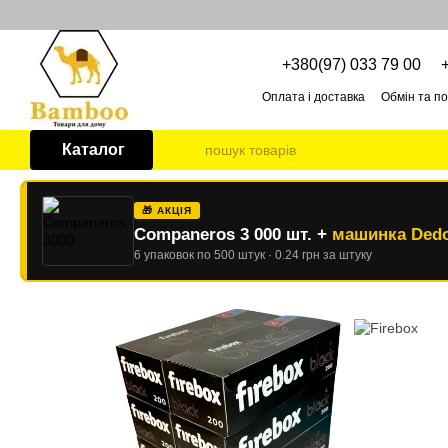
Перейти до основного контенту
+380(97) 033 79 00
Оплата і доставка
Обмін та п
Про нас
ОПТОВІ УМОВИ
Каталог
🎁 АКЦІЯ
Companeros 3 000 шт. +
машинка Dedo
6 упаковок по 500 штук · 0.24 грн за штуку