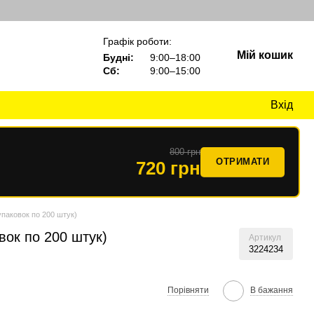
Графік роботи:
Мій кошик
Будні:
9:00–18:00
Сб:
9:00–15:00
Вхід
800 грн
ОТРИМАТИ
720 грн
паковок по 200 штук)
ок по 200 штук)
Артикул
3224234
Порівняти
В бажання