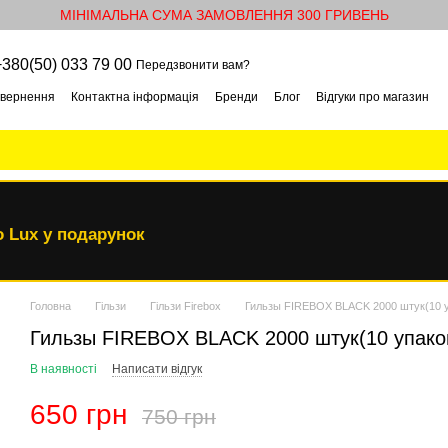
МІНІМАЛЬНА СУМА ЗАМОВЛЕННЯ 300 ГРИВЕНЬ
+380(50) 033 79 00
Передзвонити вам?
овернення
Контактна інформація
Бренди
Блог
Відгуки про магазин
 Lux у подарунок
Головна
Гільзи
Гільзи Firebox
Гильзы FIREBOX BLACK 2000 штук(10 у
Гильзы FIREBOX BLACK 2000 штук(10 упаков
В наявності
Написати відгук
650 грн
750 грн