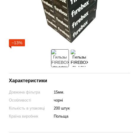
−13%
Характеристики
Довжина фільтра
15мм.
Особливості
чорні
Кількість в упаковці
200 штук
Країна виробник
Польща