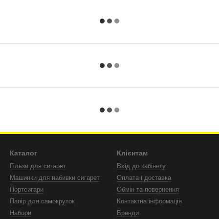
Каталог
Клієнтам
Гільзи для сигарет
Вхід до кабінету
Машинки для набивки сигарет
Оплата і доставка
Портсигари
Обмін та повернення
Папір для самокруток
Контактна інформація
Набори
Бренди