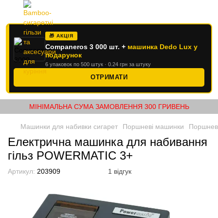
🎁 АКЦІЯ
Companeros 3 000 шт. +
машинка Dedo Lux у
подарунок
6 упаковок по 500 штук · 0.24 грн за штуку
ОТРИМАТИ
МІНІМАЛЬНА СУМА ЗАМОВЛЕННЯ 300 ГРИВЕНЬ
Машинки для набивки сигарет
Поршневі машинки
Поршнев
Електрична машинка для набивання
гільз POWERMATIC 3+
Артикул:
203909
1 відгук