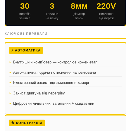
30
3
8мм
220V
виробів
хвилини
діаметр
живлення
за цикл
на пачку
гільзи
від мережі
КЛЮЧОВІ ПЕРЕВАГИ
⚡ АВТОМАТИКА
Внутрішній комп'ютер — контролює кожен етап
Автоматична подача і стиснення наповнювача
Електронний захист від зминання в камері
Захист двигуна від перегріву
Цифровий лічильник: загальний + скидаємий
🔩 КОНСТРУКЦІЯ