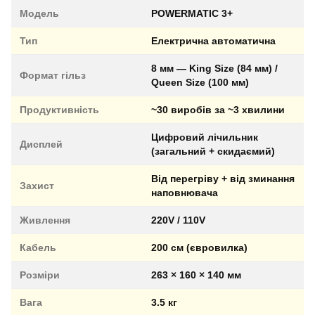
Модель
POWERMATIC 3+
Тип
Електрична автоматична
8 мм — King Size (84 мм) /
Формат гільз
Queen Size (100 мм)
Продуктивність
~30 виробів за ~3 хвилини
Цифровий лічильник
Дисплей
(загальний + скидаємий)
Від перегріву + від зминання
Захист
наповнювача
Живлення
220V / 110V
Кабель
200 см (євровилка)
Розміри
263 × 160 × 140 мм
Вага
3.5 кг