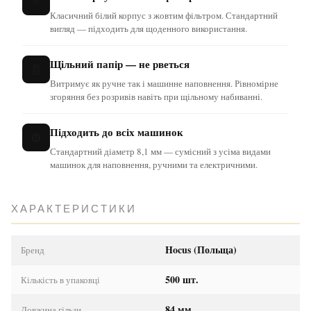
⭐
Класичний білий корпус з жовтим фільтром. Стандартний
вигляд — підходить для щоденного використання.
Щільний папір — не рветься
📄
Витримує як ручне так і машинне наповнення. Рівномірне
згоряння без розривів навіть при щільному набиванні.
Підходить до всіх машинок
⚙️
Стандартний діаметр 8,1 мм — сумісний з усіма видами
машинок для наповнення, ручними та електричними.
ХАРАКТЕРИСТИКИ
Hocus (Польща)
Бренд
500 шт.
Кількість в упаковці
84 мм
Довжина гільзи