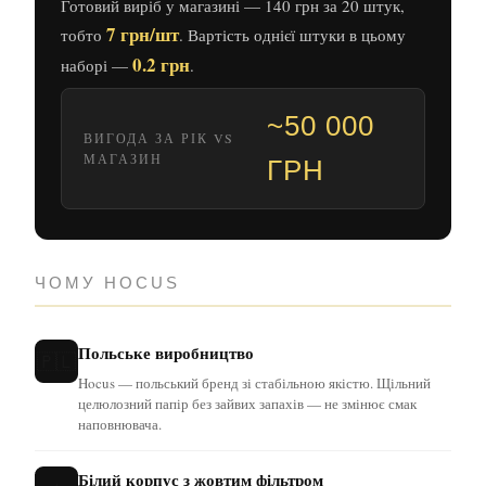
Готовий виріб у магазині — 140 грн за 20 штук,
7 грн/шт
тобто
. Вартість однієї штуки в цьому
0.2 грн
наборі —
.
~50 000
ВИГОДА ЗА РІК VS
МАГАЗИН
ГРН
ЧОМУ HOCUS
Польське виробництво
🇵🇱
Hocus — польський бренд зі стабільною якістю. Щільний
целюлозний папір без зайвих запахів — не змінює смак
наповнювача.
Білий корпус з жовтим фільтром