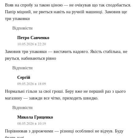
Взяв на спробу за такою ціною — не очікував що так сподобається.
Папір міцний, не рветься навіть на ручній машинці. Замовив ще
три упаковки
Відповісти
Петро Савченко
10.05.2026 в 22:20
Замовив три упаковки — вистачить надовго. Якість стабільна, не
рвуться, набиваються рівно
Відповісти
Сергій
09.05.2026 в 18:09
Нормальні гільзи за свої гроші. Беру вже не перший раз з цього
магазину — завжди все чітко, приходить швидко.
Відповісти
Микола Гриценко
08.05.2026 в 10:19
Порівнював з дорожчими — різниці особливої не відчув. Буду
брати далі.