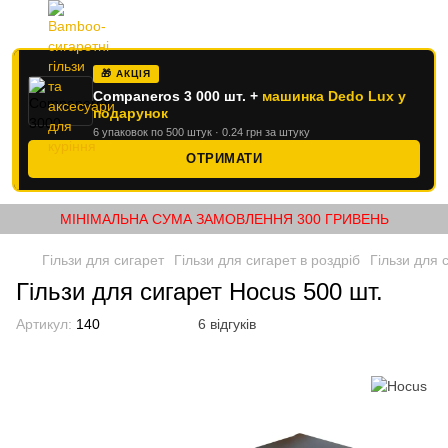
🎁 АКЦІЯ
Companeros 3 000 шт. +
машинка Dedo Lux у
подарунок
6 упаковок по 500 штук · 0.24 грн за штуку
ОТРИМАТИ
МІНІМАЛЬНА СУМА ЗАМОВЛЕННЯ 300 ГРИВЕНЬ
Гільзи для сигарет
Гільзи для сигарет в роздріб
Гільзи для 
Гільзи для сигарет Hocus 500 шт.
Артикул:
140
6 відгуків